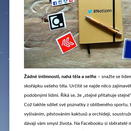
Žádné intimnosti, nahá těla a selfie
– snažte se lide
skořápku vašeho těla. Určitě se najde něco zajímavéh
podobnými lidmi. Říká se, že „stejné přitahuje stejné“,
Což takhle sdílet své poznatky z oblíbeného sportu, t
vyšíváním, pěstováním kaktusů a orchidejí, soustruž
dávají vám smysl života. Na Facebooku si sběratelé