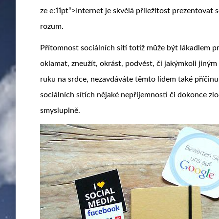
ze e:11pt“>
Internet je skvělá příležitost prezentovat
rozum.
Přítomnost sociálních sítí totiž může být lákadlem pr
oklamat, zneužít, okrást, podvést, či jakýmkoli jiným
ruku na srdce, nezavdáváte těmto lidem také příčinu k
sociálních sítích nějaké nepříjemnosti či dokonce zloč
smysluplně.