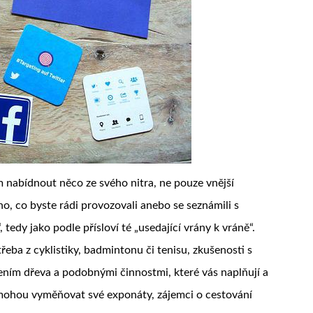
m nabídnout něco ze svého nitra, ne pouze vnější
o, co byste rádi provozovali anebo se seznámili s
 tedy jako podle přísloví té „usedající vrány k vráně“.
řeba z cyklistiky, badmintonu či tenisu, zkušenosti s
ením dřeva a podobnými činnostmi, které vás naplňují a
 mohou vyměňovat své exponáty, zájemci o cestování