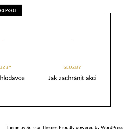
ed Posts
UŽBY
SLUŽBY
 hlodavce
Jak zachránit akci
Theme by
Scissor Themes
Proudly powered by
WordPress