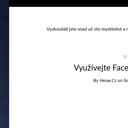
Vyzkoušeli jste snad už vše myslitelné a 
S
Využívejte Fac
By
Herax.cz
on
So