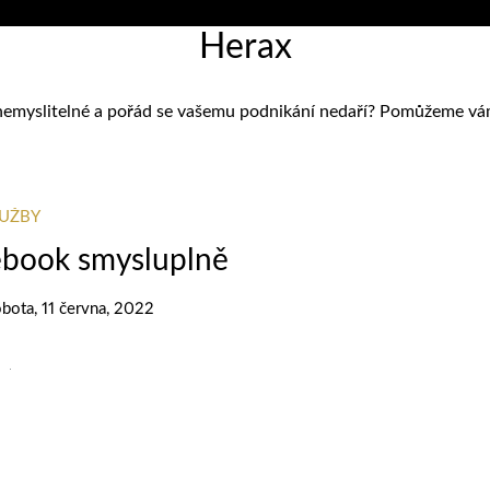
Herax
nemyslitelné a pořád se vašemu podnikání nedaří? Pomůžeme vám zj
LUŽBY
ebook smysluplně
bota, 11 června, 2022