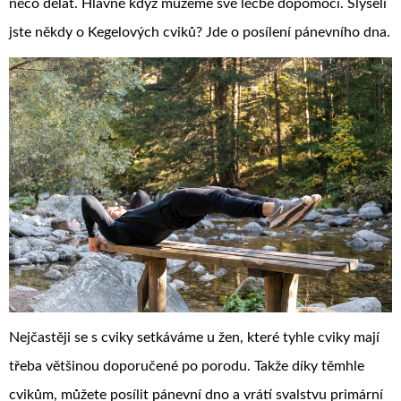
něco dělat. Hlavně když můžeme své léčbě dopomoci. Slyšeli
jste někdy o Kegelových cviků? Jde o posílení pánevního dna.
Nejčastěji se s cviky setkáváme u žen, které tyhle cviky mají
třeba většinou doporučené po porodu. Takže díky těmhle
cvikům, můžete posílit pánevní dno a vrátí svalstvu primární