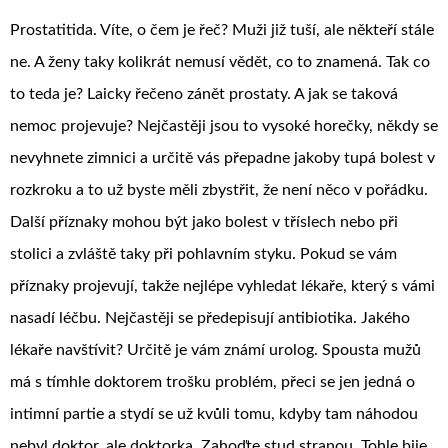
Prostatitida. Víte, o čem je řeč? Muži již tuší, ale někteří stále
ne. A ženy taky kolikrát nemusí vědět, co to znamená. Tak co
to teda je? Laicky řečeno zánět prostaty. A jak se taková
nemoc projevuje? Nejčastěji jsou to vysoké horečky, někdy se
nevyhnete zimnici a určitě vás přepadne jakoby tupá bolest v
rozkroku a to už byste měli zbystřit, že není něco v pořádku.
Další příznaky mohou být jako bolest v tříslech nebo při
stolici a zvláště taky při pohlavním styku. Pokud se vám
příznaky projevují, takže nejlépe vyhledat lékaře, který s vámi
nasadí léčbu. Nejčastěji se předepisují antibiotika. Jakého
lékaře navštívit? Určitě je vám známí urolog. Spousta mužů
má s tímhle doktorem trošku problém, přeci se jen jedná o
intimní partie a stydí se už kvůli tomu, kdyby tam náhodou
nebyl doktor, ale doktorka. Zahoďte stud stranou. Tohle bije