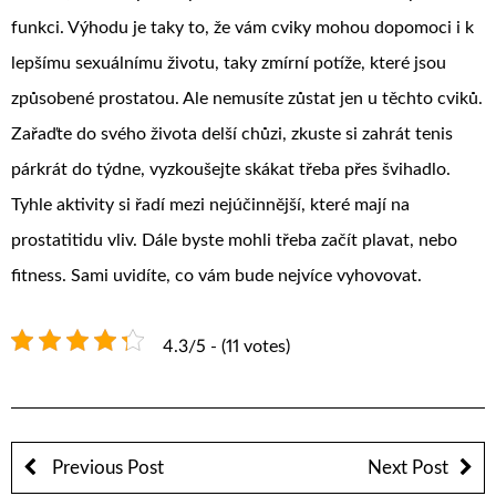
funkci. Výhodu je taky to, že vám cviky mohou dopomoci i k
lepšímu sexuálnímu životu, taky zmírní potíže, které jsou
způsobené prostatou.
Ale nemusíte zůstat jen u těchto cviků.
Zařaďte do svého života delší chůzi, zkuste si zahrát tenis
párkrát do týdne, vyzkoušejte skákat třeba přes švihadlo.
Tyhle aktivity si řadí mezi nejúčinnější, které mají na
prostatitidu vliv. Dále byste mohli třeba začít plavat, nebo
fitness. Sami uvidíte, co vám bude nejvíce vyhovovat.
4.3/5 - (11 votes)
Previous Post
Next Post