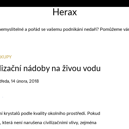
Herax
nemyslitelné a pořád se vašemu podnikání nedaří? Pomůžeme vám zj
KUPY
alizační nádoby na živou vodu
tředa, 14 února, 2018
í krystalů podle kvality okolního prostředí. Pokud
která není narušena civilizačními vlivy, zejména