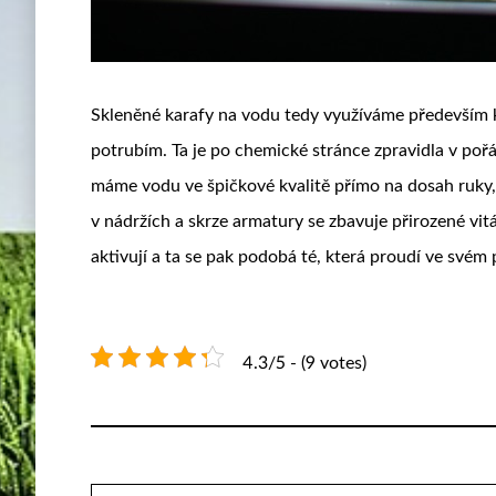
Skleněné
karafy na vodu
tedy využíváme především k 
potrubím. Ta je po chemické stránce zpravidla v pořá
máme vodu ve špičkové kvalitě přímo na dosah ruky, 
v nádržích a skrze armatury se zbavuje přirozené vit
aktivují a ta se pak podobá té, která proudí ve svém 
4.3/5 - (9 votes)