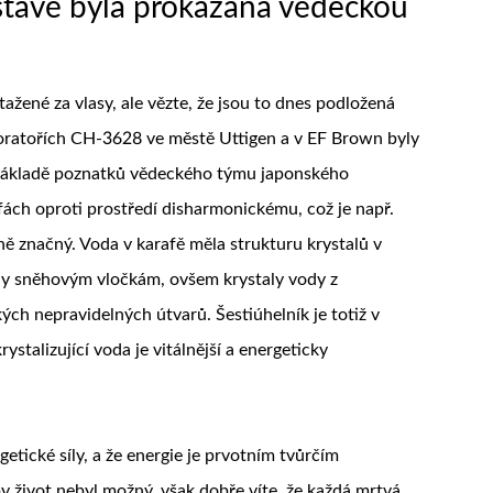
ustavě byla prokázána vědeckou
žené za vlasy, ale vězte, že jsou to dnes podložená
oratořích CH-3628 ve městě Uttigen a v EF Brown byly
 základě poznatků vědeckého týmu japonského
ách oproti prostředí disharmonickému, což je např.
čně značný. Voda v karafě měla strukturu krystalů v
ly sněhovým vločkám, ovšem krystaly vody z
h nepravidelných útvarů. Šestiúhelník je totiž v
stalizující voda je vitálnější a energeticky
getické síly, a že energie je prvotním tvůrčím
y život nebyl možný, však dobře víte, že každá mrtvá