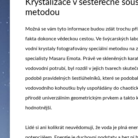
Krystalizace v šesterečné so
metodou
Možná se vám tyto informace budou zdát trochu přita
fakta dokonce vědeckou cestou. Ve švýcarských lab
vodní krystaly fotografovány speciální metodou na
specialisty Masaru Emota. Právě ve skleněných karaf
vodovodní potrubí, byl rozdíl v jejich tvarech skute
podobě pravidelných šestiúhelníků, které se podoba
vodovodního kohoutku byly uspořádány do chaotickýc
přírodě univerzálním geometrickým prvkem a takto kry
hodnotnější.
Lidé si ani kolikrát neuvědomují, že voda je plná ener
potenciálem. Energie je duchovní podstaty a bez ní b