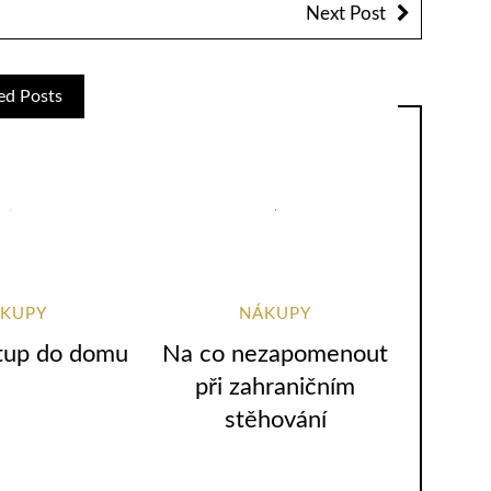
Next Post
ed Posts
KUPY
NÁKUPY
tup do domu
Na co nezapomenout
při zahraničním
stěhování