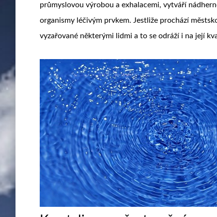
průmyslovou výrobou a exhalacemi, vytváří nádhern
organismy léčivým prvkem. Jestliže prochází městsk
vyzařované některými lidmi a to se odráží i na její kva