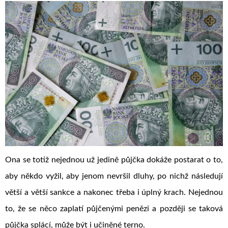
Ona se totiž nejednou už jedině půjčka dokáže postarat o to,
aby někdo vyžil, aby jenom nevršil dluhy, po nichž následují
větší a větší sankce a nakonec třeba i úplný krach. Nejednou
to, že se něco zaplatí půjčenými penězi a později se taková
půjčka splácí, může být i učiněné terno.