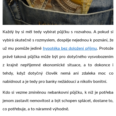
Každý by si měl tedy vybírat půjčku s rozvahou. A pokud si
vybírá skutečně s rozmyslem, dospěje nejednou k poznání, že
už mu pomůže jedině
hypotéka bez doložení příjmu
. Protože
právě taková půjčka může být pro dotyčného vysvobozením
z krajně nepříjemné ekonomické situace, a to dokonce i
tehdy, když dotyčný člověk nemá ani zdaleka moc co
nabídnout a je tedy pro banky nežádoucí a nikoliv bonitní.
Kdo si vezme zmíněnou nebankovní půjčku, k níž je potřeba
jenom zastavit nemovitost a být schopen splácet, dostane to,
co potřebuje, a to náramně výhodně.