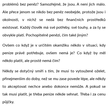
problémů bez peněz? Samozřejmě, že jsou. A není jich málo.
Ale přece jenom se nikdo bez peněz neobejde, protože jsou i
okolnosti, v nichž se nedá bez finančních prostředků
existovat. Každý člověk má své potřeby, své touhy, a za ty se
obvykle platí. Pochopitelně penězi, čím také jiným?
Ovšem co když je v určitém okamžiku někdo v situaci, kdy
peníze právě potřebuje, ovšem nemá je? Co když by měl
někdo platit, ale prostě nemá čím?
Někdy se dotyčný smíří s tím, že musí to vytoužené oželet,
přinejmenším do doby, než se mu zase povede lépe, ale někdy
to akceptovat nechce anebo dokonce nemůže. A pokud se
tak musí platit, je třeba peníze někde sehnat. Třeba i za cenu
půjčky.