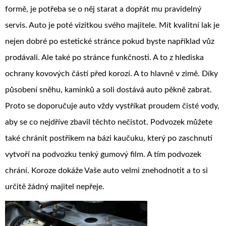
formě, je potřeba se o něj starat a dopřát mu pravidelný
servis. Auto je poté vizitkou svého majitele. Mít kvalitní lak je
nejen dobré po estetické stránce pokud byste například vůz
prodávali. Ale také po stránce funkčnosti. A to z hlediska
ochrany kovových částí před korozí. A to hlavně v zimě. Díky
působení sněhu, kamínků a soli dostává auto pěkně zabrat.
Proto se doporučuje auto vždy vystříkat proudem čisté vody,
aby se co nejdříve zbavil těchto nečistot. Podvozek můžete
také chránit postřikem na bázi kaučuku, který po zaschnutí
vytvoří na podvozku tenký gumový film. A tím podvozek
chrání.
Koroze
dokáže Vaše auto velmi znehodnotit a to si
určitě žádný majitel nepřeje.