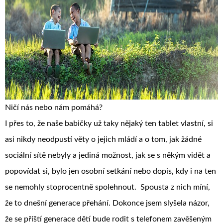
Ničí nás nebo nám pomáhá?
I přes to, že naše babičky už taky nějaký ten tablet vlastní, si
asi nikdy neodpustí věty o jejich mládí a o tom, jak žádné
sociální sítě nebyly a jediná možnost, jak se s někým vidět a
popovídat si, bylo jen osobní setkání nebo dopis, kdy i na ten
se nemohly stoprocentně spolehnout. Spousta z nich míní,
že to dnešní generace přehání. Dokonce jsem slyšela názor,
že se příští generace dětí bude rodit s telefonem zavěšeným