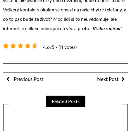
všichni, ale jestli se brzy něco nezmění, bude to horší a horší.
Veškerý kontakt s okolím se omezí na naše chytré telefony, a
co to pak bude za život? Moc lidí si to neuvědomuje, ale
internet je celkem nebezpečná věc a proto…
Všeho s mírou!
4.6/5 - (11 votes)
Previous Post
Next Post
Related Posts