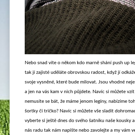
Nebo snad víte o někom kdo marně shání push up leg
tak jí zajisté uděláte obrovskou radost, když jí odká
svoje vysněné, které bude milovat. Jsou vhodné nejen
a jen na vás kam v nich půjdete. Navíc si můžete vzít
nemusíte se bát, že máme jenom legíny, nabízíme t
šortky či tričko? Navíc si můžete vše sladit dohromad
vyberte si ještě dnes do svého šatníku naše kousky a
nás radu tak nám napište nebo zavolejte a my vám ve