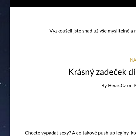
Vyzkoušeli jste snad už vše myslitelné a 
NÁ
Krásný zadeček dí
By
Herax.cz
on
P
Chcete vypadat sexy? A co takové push up legíny, kte