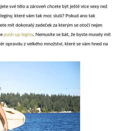
jete své tělo a zároveň chcete být ještě více sexy než
í legíny, které vám tak moc sluší? Pokud ano tak
cete mít dokonalý zadeček za kterým se otočí nejen
še
push up legíny
. Nemusíte se bát, že byste musely mít
běr opravdu z velkého množství, které se vám hned na