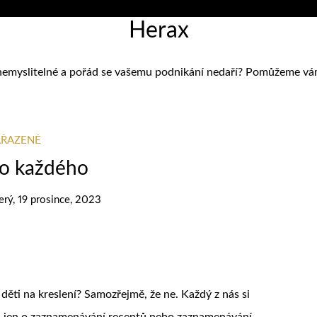
Herax
nemyslitelné a pořád se vašemu podnikání nedaří? Pomůžeme vám zj
AŘAZENÉ
ro každého
erý, 19 prosince, 2023
děti na kreslení? Samozřejmě, že ne. Každý z nás si
ná jen o zaznamenávání receptů nebo zaznamenávání