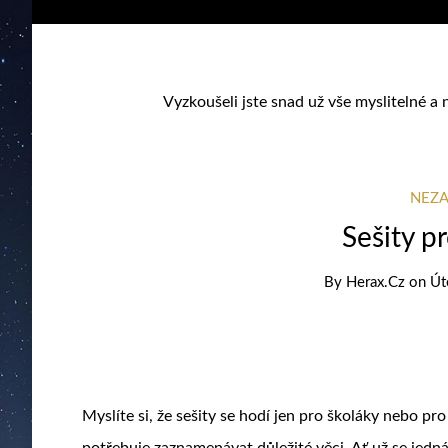
Vyzkoušeli jste snad už vše myslitelné a 
NEZ
Sešity p
By
Herax.cz
on
Út
Myslíte si, že
sešity
se hodí jen pro školáky nebo pro 
potřebuje zaznamenávat důležité věci. Ať už se jed