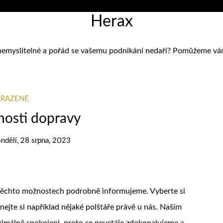
Herax
nemyslitelné a pořád se vašemu podnikání nedaří? Pomůžeme vám zj
AŘAZENÉ
osti dopravy
ndělí, 28 srpna, 2023
o těchto možnostech podrobně informujeme. Vyberte si
ejte si například nějaké
polštáře
právě u nás. Naším
ximálně spokojeni, proto se neustále zdokonalujeme a