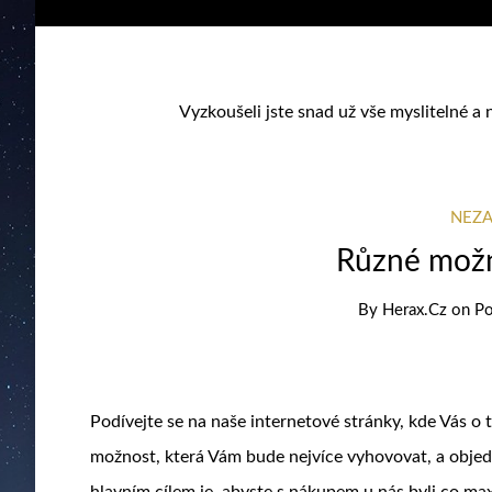
Vyzkoušeli jste snad už vše myslitelné a 
NEZ
Různé možn
By
Herax.cz
on
Po
Podívejte se na naše internetové stránky, kde Vás 
možnost, která Vám bude nejvíce vyhovovat, a objedn
hlavním cílem je, abyste s nákupem u nás byli co ma