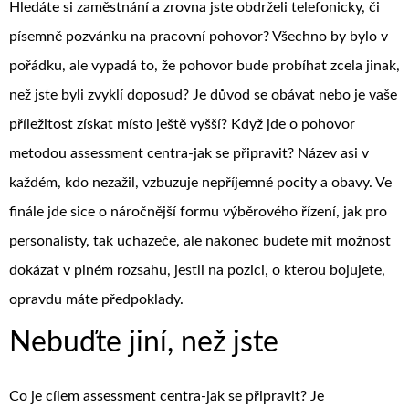
Hledáte si zaměstnání a zrovna jste obdrželi telefonicky, či
písemně pozvánku na pracovní pohovor? Všechno by bylo v
pořádku, ale vypadá to, že pohovor bude probíhat zcela jinak,
než jste byli zvyklí doposud? Je důvod se obávat nebo je vaše
příležitost získat místo ještě vyšší? Když jde o pohovor
metodou
assessment centra-jak se připravit
? Název asi v
každém, kdo nezažil, vzbuzuje nepříjemné pocity a obavy. Ve
finále jde sice o náročnější formu výběrového řízení, jak pro
personalisty, tak uchazeče, ale nakonec budete mít možnost
dokázat v plném rozsahu, jestli na pozici, o kterou bojujete,
opravdu máte předpoklady.
Nebuďte jiní, než jste
Co je cílem assessment centra-jak se připravit? Je