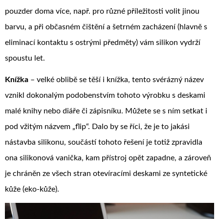
pouzder doma více, např. pro různé příležitosti volit jinou
barvu, a při občasném čištění a šetrném zacházení (hlavně s
eliminací kontaktu s ostrými předměty) vám silikon vydrží
spoustu let.
Knížka
– velké oblibě se těší i knížka, tento svérázný název
vznikl dokonalým podobenstvím tohoto výrobku s deskami
malé knihy nebo diáře či zápisníku. Můžete se s ním setkat i
pod vžitým názvem „flip“. Dalo by se říci, že je to jakási
nástavba silikonu, součástí tohoto řešení je totiž zpravidla
ona silikonová vanička, kam přístroj opět zapadne, a zároveň
je chráněn ze všech stran otevíracími deskami ze syntetické
kůže (eko-kůže).