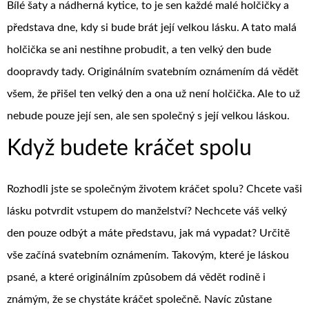
Bílé šaty a nádherná kytice, to je sen každé malé holčičky a
představa dne, kdy si bude brát její velkou lásku. A tato malá
holčička se ani nestihne probudit, a ten velký den bude
doopravdy tady. Originálním
svatebním oznámením
dá vědět
všem, že přišel ten velký den a ona už není holčička. Ale to už
nebude pouze její sen, ale sen společný s její velkou láskou.
Když budete kráčet spolu
Rozhodli jste se společným životem kráčet spolu? Chcete vaši
lásku potvrdit vstupem do manželství? Nechcete váš velký
den pouze odbýt a máte představu, jak má vypadat? Určitě
vše začíná svatebním oznámením. Takovým, které je láskou
psané, a které originálním způsobem dá vědět rodině i
známým, že se chystáte kráčet společně. Navíc zůstane